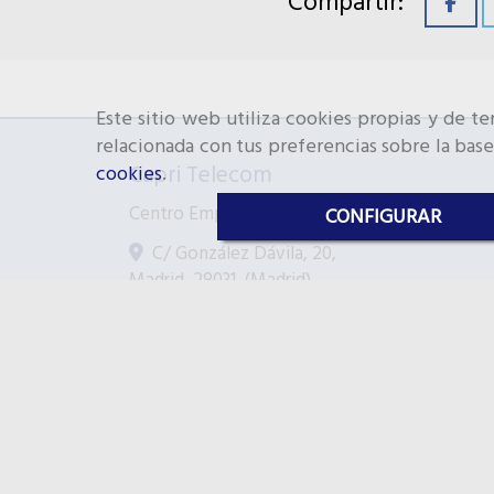
Compartir:
Este sitio web utiliza cookies propias y de t
relacionada con tus preferencias sobre la base
Capri Telecom
cookies
.
Centro Empresarial Europa
CONFIGURAR
C/ González Dávila, 20,
Madrid
,
28031
,
(Madrid)
91 778 90 52
91 777 99 83
info
capri-telecom.es