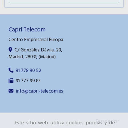
Capri Telecom
Centro Empresarial Europa
C/ González Dávila, 20,
Madrid
,
28031
,
(Madrid)
91 778 90 52
91 777 99 83
info
capri-telecom.es
Buscador
Este sitio web utiliza cookies propias y de